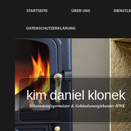
STARTSEITE
ÜBER UNS
DIENSTL
DATENSCHUTZERKLÄRUNG
kim daniel klonek
Schornsteinfegermeister & Gebäudeenergieberater HWK