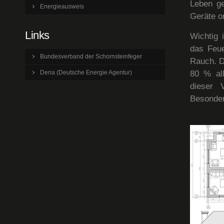
Leben ge
Energieausweis
Geräte o
Links
Wichtig 
das Feue
Bundesverband der Schornsteinfeger
Rauch. D
80 % all
Dena (Deutsche Energie Agentur)
dieser 
Besonder