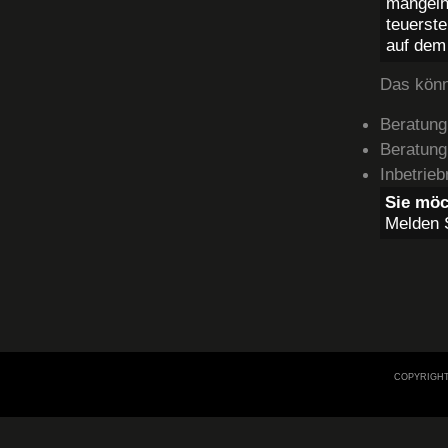
mangelh
teuerste
auf dem
Das könne
Beratung
Beratung
Inbetrie
Sie mö
Melden S
COPYRIGHT 