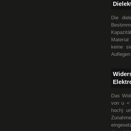
Dielek
Die diel
Bestimm
Kapazitä
Material
keine s
Auflegen
Wider
Elektr
Das Wide
von u < 
hoch) un
Zunahme
eingeset