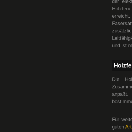
der elek
Holzfeuc
erreich
Fasersät
zusätzl
Leitfähig
und ist 
Holzfe
Die Hol
Zusamme
anpaßt,
bestimme
Für weit
guten
Art