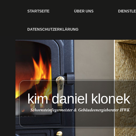
STARTSEITE
ÜBER UNS
DIENSTL
DATENSCHUTZERKLÄRUNG
kim daniel klonek
Schornsteinfegermeister & Gebäudeenergieberater HWK