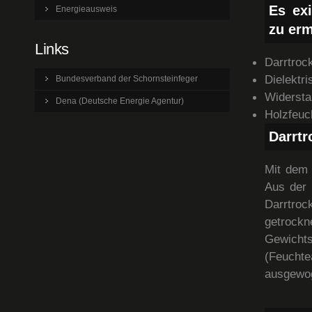
Es exi
Energieausweis
zu erm
Links
Darrtroc
Dielektr
Bundesverband der Schornsteinfeger
Widersta
Dena (Deutsche Energie Agentur)
Holzfeuc
Darrt
Mit dem 
Aus der 
Darrtroc
getroc
Gewicht
(Feucht
ausgewo